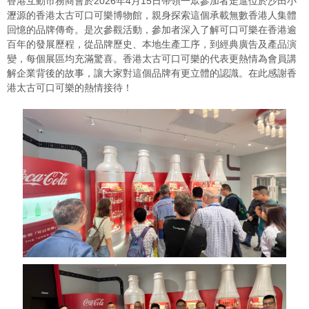
香港互動市務商會於2026年4月15日帶領一眾參加者走進位於沙田小
瀝源的香港太古可口可樂博物館，親身探索這個承載無數香港人集體
回憶的品牌傳奇。是次參觀活動，參加者深入了解可口可樂在香港逾
百年的發展歷程，從品牌歷史、本地生產工序，到經典廣告及產品演
變，每個展區均充滿驚喜。香港太古可口可樂的代表更熱情為會員講
解企業背後的故事，讓大家對這個品牌有更立體的認識。在此感謝香
港太古可口可樂的熱情接待！